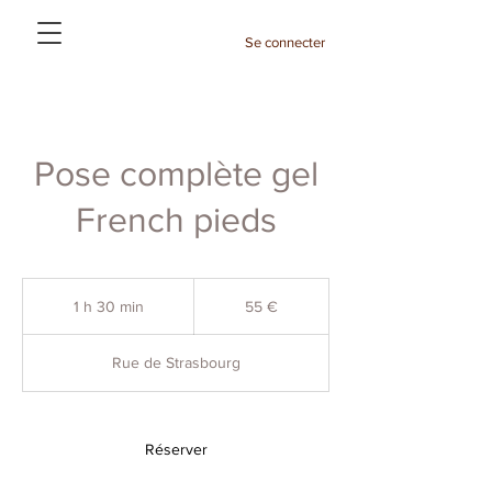
Se connecter
Pose complète gel
French pieds
55
euros
1 h 30 min
1
55 €
3
0
Rue de Strasbourg
m
i
n
Réserver