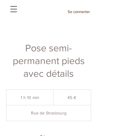
Se connecter
Pose semi-
permanent pieds
avec détails
45
euros
1 h 10 min
1
45 €
1
0
Rue de Strasbourg
m
i
n