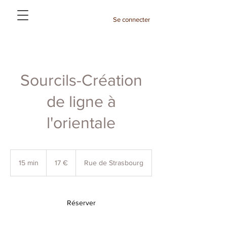
Se connecter
Sourcils-Création
de ligne à
l'orientale
17
euros
15 min
1
17 €
Rue de Strasbourg
5
m
i
n
Réserver