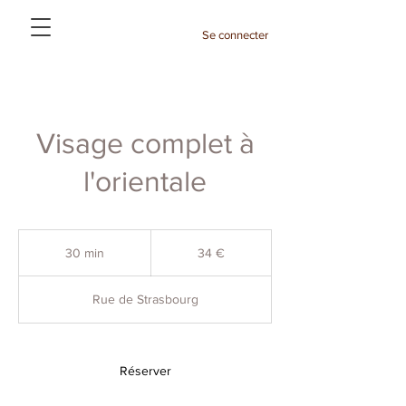
Se connecter
Visage complet à
l'orientale
34
euros
30 min
3
34 €
0
m
Rue de Strasbourg
i
n
Réserver