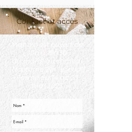
Contact et accès
Mana'o est ouvert de
10h à 19h30
du mardi au samedi
(Nocturne 21h le jeudi
)
Fermé du 14 au 23
mai 2023