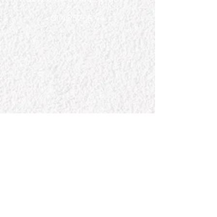
01 46 52 16 44
Partager
OÙ NOUS TROUVER ?
146 Bis Rue Saint Denis
92700 Colombes, France