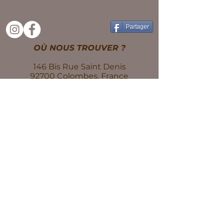
Partager
OÙ NOUS TROUVER ?
146 Bis Rue Saint Denis
92700 Colombes, France
06 81 88 36 14
NOS
HORAIRES
Lundi
10h - 19h30
Mardi
10h - 19h30