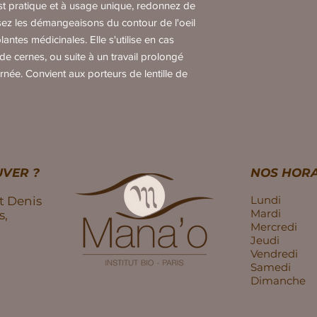
t pratique et à usage unique, redonnez de
isez les démangeaisons du contour de l'oeil
lantes médicinales. Elle s'utilise en cas
 de cernes, ou suite à un travail prolongé
rnée. Convient aux porteurs de lentille de
VER ?
NOS HORA
Lundi
t Denis
Mardi
s,
Mercredi
Jeudi
Vendredi
Samedi
Dimanche