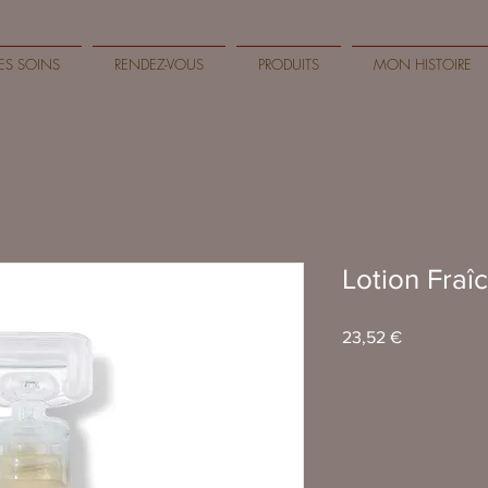
LES SOINS
RENDEZ-VOUS
PRODUITS
MON HISTOIRE
Lotion Fraî
Prix
23,52 €