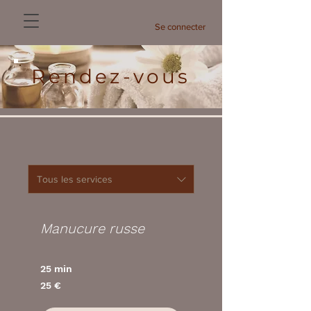
Se connecter
Rendez-vous
Tous les services
Manucure russe
25 min
25
25 €
euros