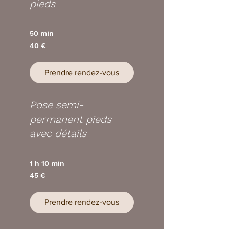
pieds
50 min
40
40 €
euros
Prendre rendez-vous
Pose semi-
permanent pieds
avec détails
1 h 10 min
45
45 €
euros
Prendre rendez-vous