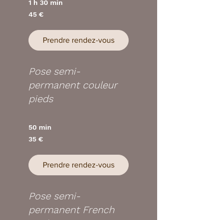
1 h 30 min
45
45 €
euros
Prendre rendez-vous
Pose semi-
permanent couleur
pieds
50 min
35
35 €
euros
Prendre rendez-vous
Pose semi-
permanent French