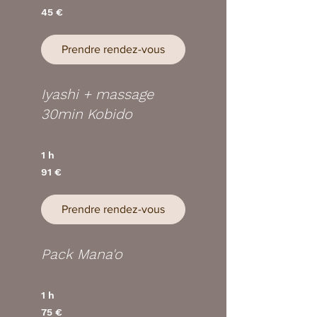
45
45 €
€
Prendre rendez-vous
Iyashi + massage
30min Kobido
1 h
91
91 €
euros
Prendre rendez-vous
Pack Mana'o
1 h
75
75 €
euros