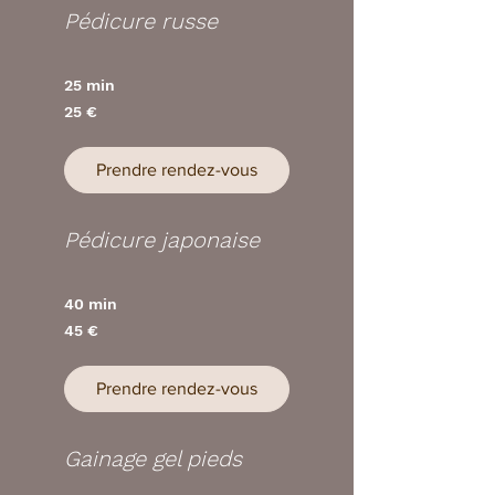
Pédicure russe
25 min
25
25 €
euros
Prendre rendez-vous
Pédicure japonaise
40 min
45
45 €
euros
Prendre rendez-vous
Gainage gel pieds