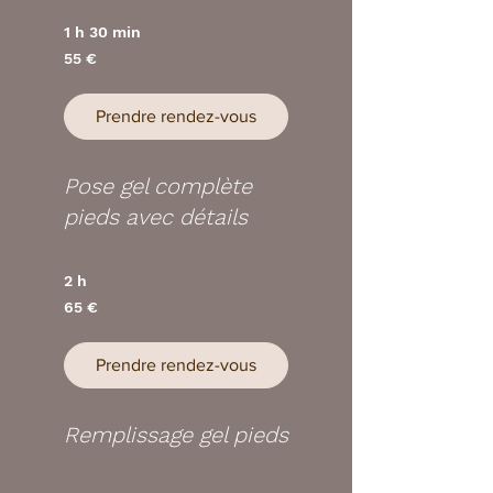
1 h 30 min
55
55 €
euros
Prendre rendez-vous
Pose gel complète
pieds avec détails
2 h
65
65 €
euros
Prendre rendez-vous
Remplissage gel pieds