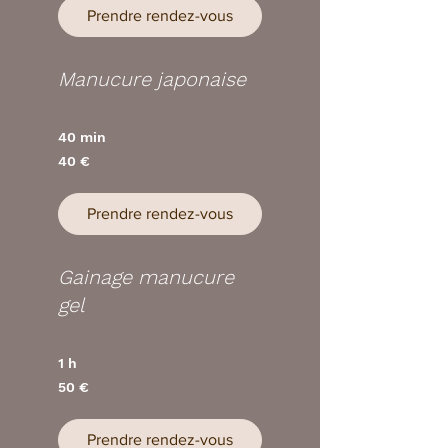
Prendre rendez-vous
Manucure japonaise
40 min
40
40 €
euros
Prendre rendez-vous
Gainage manucure
gel
1 h
50
50 €
euros
Prendre rendez-vous