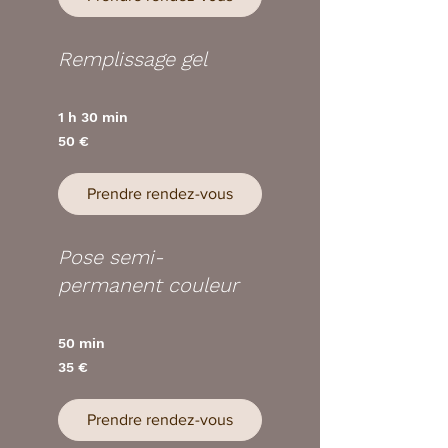
Remplissage gel
1 h 30 min
50
50 €
euros
Prendre rendez-vous
Pose semi-
permanent couleur
50 min
35
35 €
euros
Prendre rendez-vous