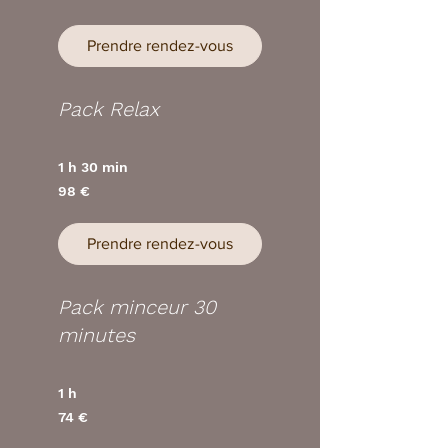
Prendre rendez-vous
Pack Relax
1 h 30 min
98
98 €
euros
Prendre rendez-vous
Pack minceur 30
minutes
1 h
74
74 €
euros