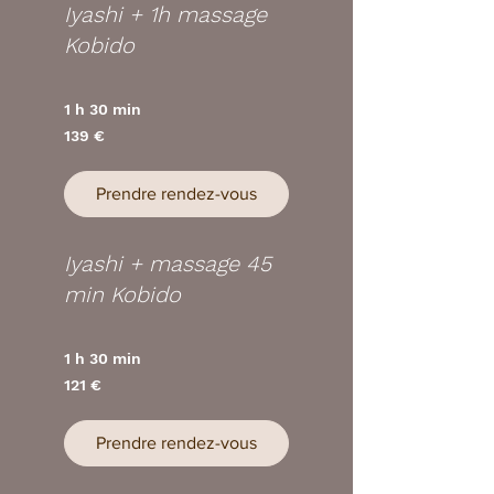
Iyashi + 1h massage
Kobido
1 h 30 min
139
139 €
euros
Prendre rendez-vous
Iyashi + massage 45
min Kobido
1 h 30 min
121
121 €
euros
Prendre rendez-vous