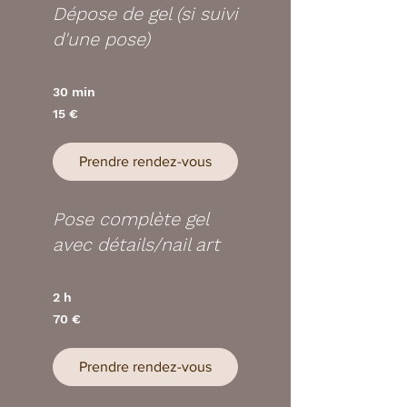
Dépose de gel (si suivi
d'une pose)
30 min
15
15 €
euros
Prendre rendez-vous
Pose complète gel
avec détails/nail art
2 h
70
70 €
euros
Prendre rendez-vous