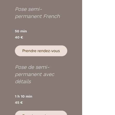
Pose semi-
permanent French
50 min
40
40 €
euros
Prendre rendez-vous
Pose de semi-
permanent avec
détails
1 h 10 min
45
45 €
euros