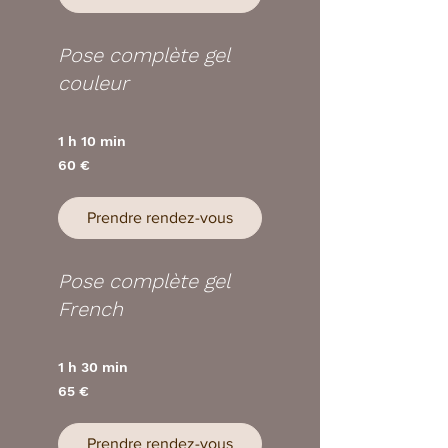
Pose complète gel
couleur
1 h 10 min
60
60 €
euros
Prendre rendez-vous
Pose complète gel
French
1 h 30 min
65
65 €
euros
Prendre rendez-vous