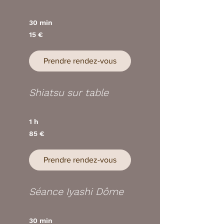
30 min
15
15 €
euros
Prendre rendez-vous
Shiatsu sur table
1 h
85
85 €
euros
Prendre rendez-vous
Séance Iyashi Dôme
30 min