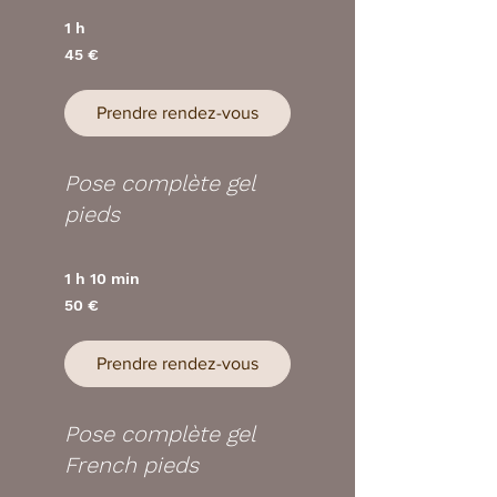
1 h
45
45 €
euros
Prendre rendez-vous
Pose complète gel
pieds
1 h 10 min
50
50 €
euros
Prendre rendez-vous
Pose complète gel
French pieds