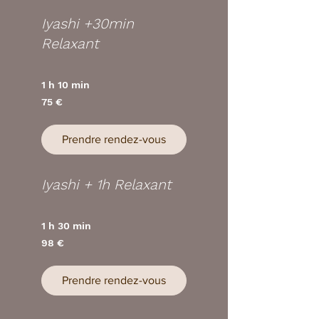
Iyashi +30min
Relaxant
1 h 10 min
75
75 €
euros
Prendre rendez-vous
Iyashi + 1h Relaxant
1 h 30 min
98
98 €
euros
Prendre rendez-vous