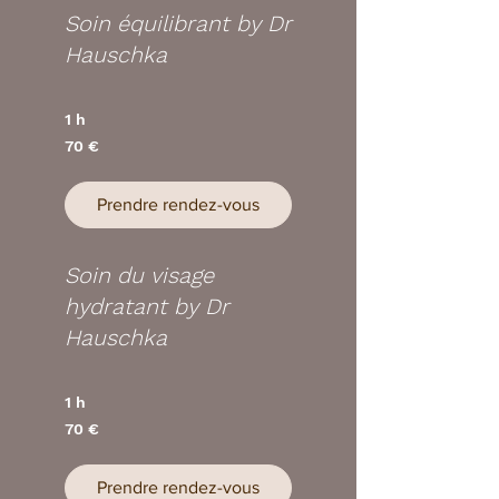
Soin équilibrant by Dr
Hauschka
1 h
70
70 €
euros
Prendre rendez-vous
Soin du visage
hydratant by Dr
Hauschka
1 h
70
70 €
euros
Prendre rendez-vous