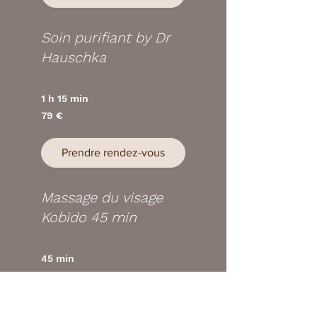
Soin purifiant by Dr
Hauschka
1 h 15 min
79
79 €
euros
Prendre rendez-vous
Massage du visage
Kobido 45 min
45 min
90
90 €
euros
Prendre rendez-vous