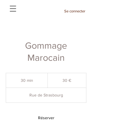
Se connecter
Gommage
Marocain
30
euros
30 min
3
30 €
0
m
Rue de Strasbourg
i
n
Réserver