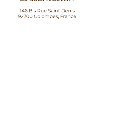
146 Bis Rue Saint Denis
92700 Colombes, France
06 81 88 36 14
sms*
NOS
HORAIRES
Lundi
10h - 19h30
Mardi
10h - 19h30
Mercredi
10h - 19h30
Jeudi
10h - 19h30
Vendredi
10h - 19h30
Samedi
10h - 19h30
Dimanche
10h - 19h30