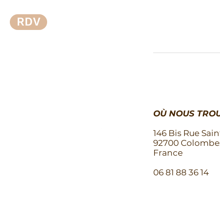
RDV
OÙ NOUS TROU
146 Bis Rue Sain
92700 Colombe
France
06 81 88 36 14