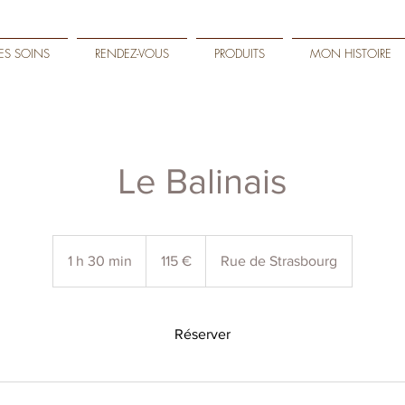
LES SOINS
RENDEZ-VOUS
PRODUITS
MON HISTOIRE
Le Balinais
115
euros
1 h 30 min
1
115 €
Rue de Strasbourg
3
0
m
Réserver
i
n