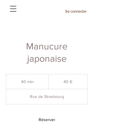
Se connecter
Manucure
japonaise
40
euros
40 min
4
40 €
0
m
Rue de Strasbourg
i
n
Réserver