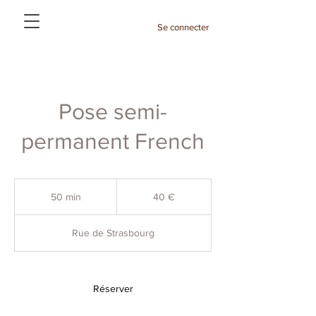
Se connecter
Pose semi-
permanent French
40
euros
50 min
5
40 €
0
m
Rue de Strasbourg
i
n
Réserver