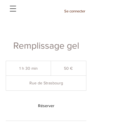
Se connecter
Remplissage gel
50
euros
1 h 30 min
1
50 €
3
0
Rue de Strasbourg
m
i
n
Réserver