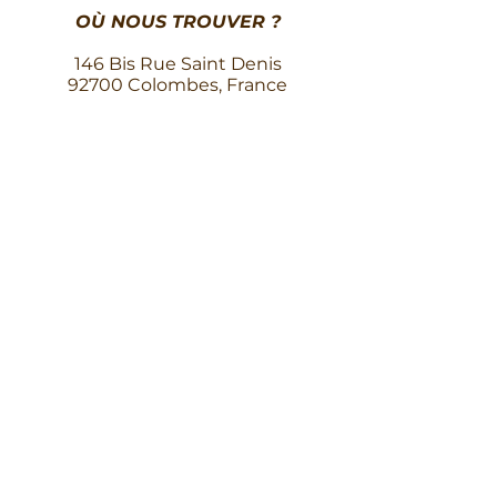
OÙ NOUS TROUVER ?
146 Bis Rue Saint Denis
92700 Colombes, France
06 81 88 36 14
sms*
NOS
HORAIRES
Lundi
10h - 19h30
Mardi
10h - 19h30
Mercredi
10h - 19h30
Jeudi
10h - 19h30
Vendredi
10h - 19h30
Samedi
10h - 19h30