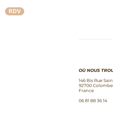
RDV
OÙ NOUS TROU
146 Bis Rue Sain
92700 Colombe
France
06 81 88 36 14